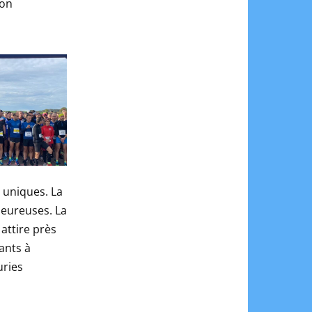
son
 uniques. La
leureuses. La
attire près
ants à
uries