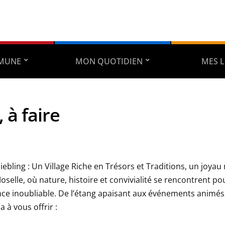
MUNE
MON QUOTIDIEN
MES L
, à faire
ebling : Un Village Riche en Trésors et Traditions, un joyau
selle, où nature, histoire et convivialité se rencontrent pou
ce inoubliable. De l’étang apaisant aux événements animés,
a à vous offrir :