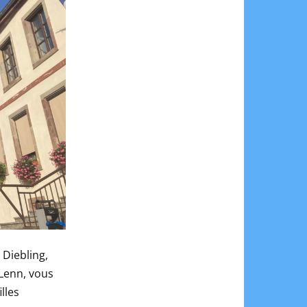
 Diebling,
 Lenn, vous
illes