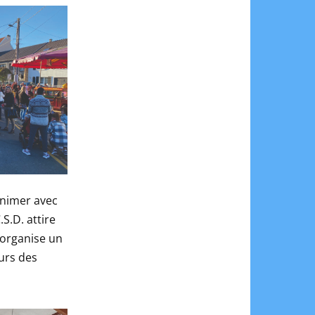
’animer avec
S.D. attire
 organise un
ours des