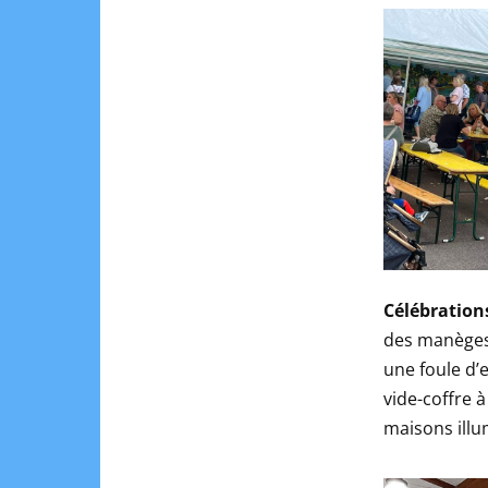
Célébration
des manèges 
une foule d’
vide-coffre à
maisons illu