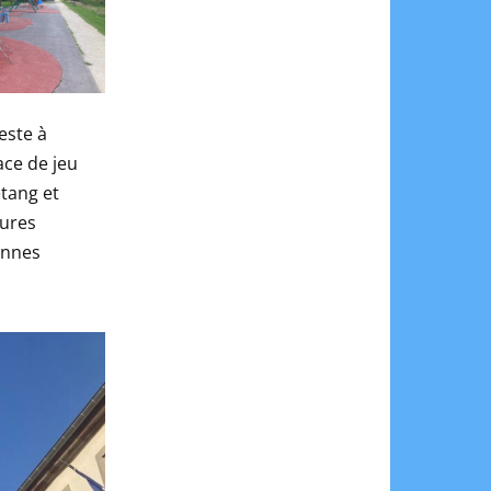
este à
ace de jeu
étang et
tures
ennes