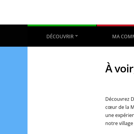
DÉCOUVRIR
MA COM
À voir
Découvrez Di
cœur de la Mo
une expérien
notre village 