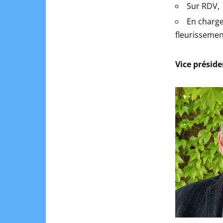
Sur RDV,
En charge
fleurissemen
Vice présid