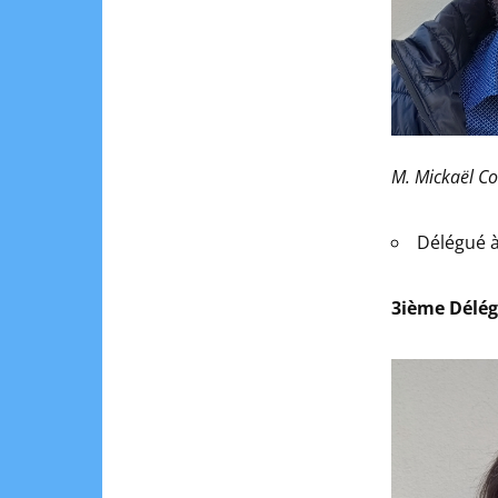
M. Mickaël Co
Délégué à
3ième Délé