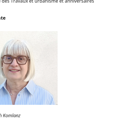
 des Travaux et urbanisme et anniversaires
nte
h Komlanz