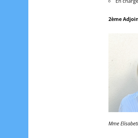
En charge
2ème Adjoi
Mme Elisabet