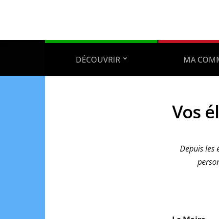
DÉCOUVRIR
MA COM
Vos é
Depuis les 
person