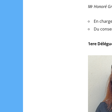
Mr Honoré Gr
En charge
Du conse
1ere Délégu