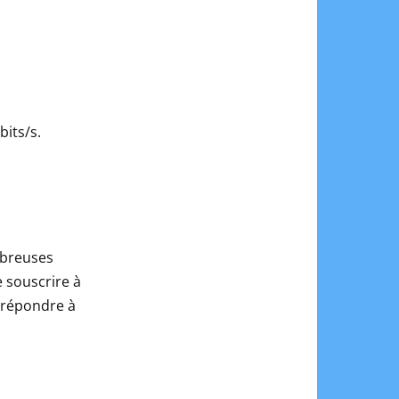
bits/s.
mbreuses
e souscrire à
r répondre à