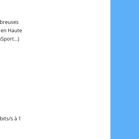
mbreuses
 en Haute
inSport…)
bits/s à 1