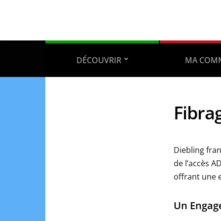
DÉCOUVRIR
MA COM
Fibra
Diebling fran
de l’accès A
offrant une 
Un Engag