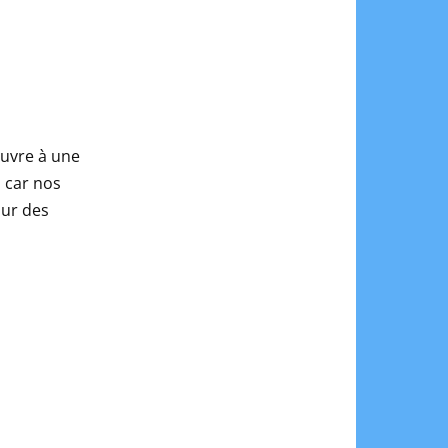
ouvre à une
, car nos
our des