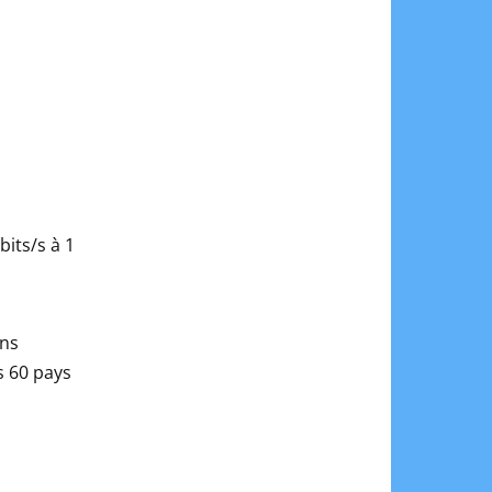
bits/s à 1
ons
s 60 pays