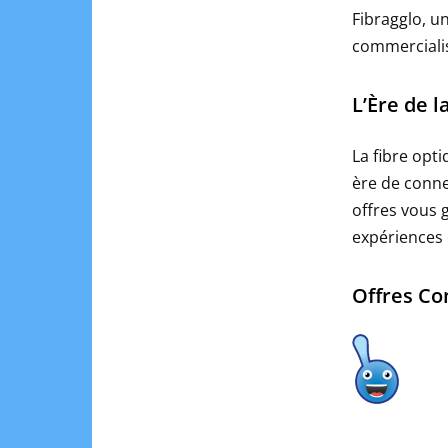
Fibragglo, u
commercialis
L’Ère de l
La fibre opt
ère de conne
offres vous 
expériences e
Offres Co