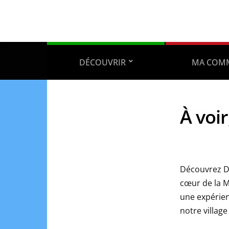
DÉCOUVRIR
MA COM
À voir
Découvrez Di
cœur de la Mo
une expérien
notre village 