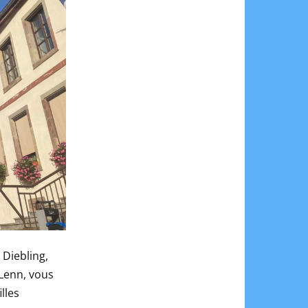
 Diebling,
 Lenn, vous
illes