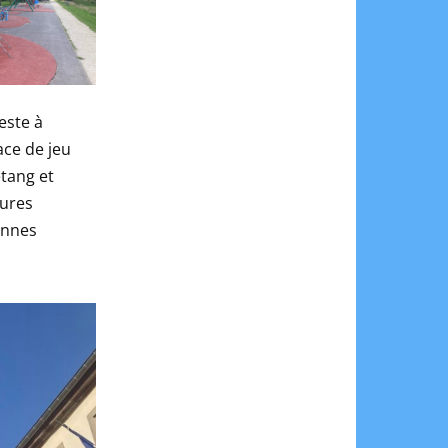
este à
ace de jeu
étang et
tures
ennes