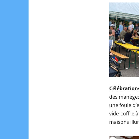
Célébration
des manèges 
une foule d’
vide-coffre à
maisons illu