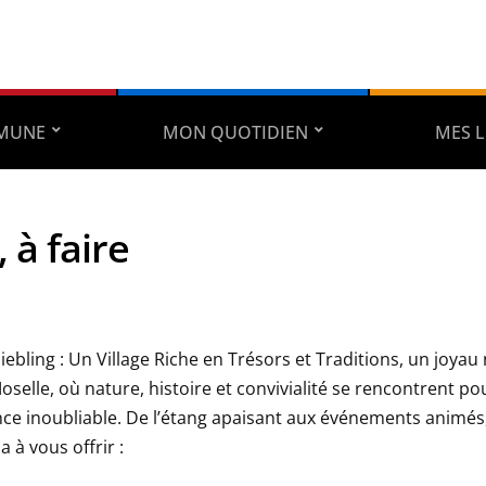
MUNE
MON QUOTIDIEN
MES L
, à faire
ebling : Un Village Riche en Trésors et Traditions, un joyau
selle, où nature, histoire et convivialité se rencontrent pou
ce inoubliable. De l’étang apaisant aux événements animés,
a à vous offrir :