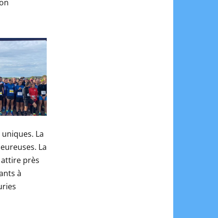
son
 uniques. La
leureuses. La
attire près
ants à
uries