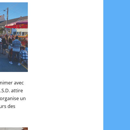
’animer avec
S.D. attire
 organise un
ours des