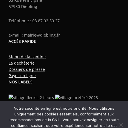
53 Rue Principale
57980 Diebling
Téléphone : 03 87 02 50 27
e-mail : mairie@diebling.fr
ACCÈS RAPIDE
Menu de la cantine
La déchèterie
Dossiers de presse
Payer en ligne
NOS LABELS
Aide à la navigation
Plan du site
Mentions légales
Login
Votre sécurité en ligne est notre priorité. Nous utilisons
uniquement des cookies essentiels, conformément aux
© 2023 Mairie de Diebling
recommandations de la CNIL. Vous pouvez naviguer en toute
confiance, sachant que votre expérience sur notre site est